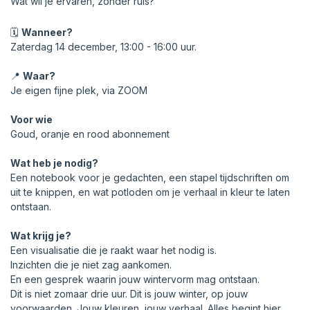
Wat wil je ervaren, zonder ruis?
🗓
Wanneer?
Zaterdag 14 december, 13:00 - 16:00 uur.
📍
Waar?
Je eigen fijne plek, via ZOOM
Voor wie
Goud, oranje en rood abonnement
Wat heb je nodig?
Een notebook voor je gedachten, een stapel tijdschriften om
uit te knippen, en wat potloden om je verhaal in kleur te laten
ontstaan.
Wat krijg je?
Een visualisatie die je raakt waar het nodig is.
Inzichten die je niet zag aankomen.
En een gesprek waarin jouw wintervorm mag ontstaan.
Dit is niet zomaar drie uur. Dit is jouw winter, op jouw
voorwaarden. Jouw kleuren, jouw verhaal. Alles begint hier.