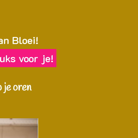
an Bloei!
uks voor je!
 je oren