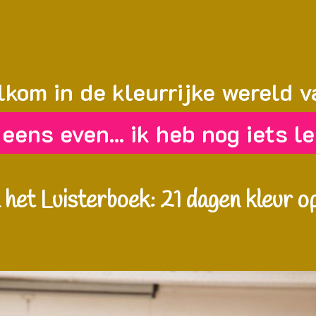
kom in de kleurrijke wereld v
ens even... ik heb nog iets le
het Luisterboek: 21 dagen kleur op