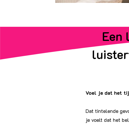
Een l
luiste
Voel je dat het ti
Dat tintelende ge
je voelt dat het be