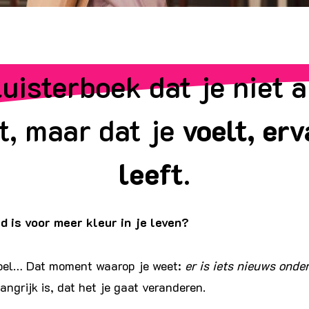
uisterboek dat je niet 
rt, maar dat je
voelt, er
leeft
.
jd is voor meer kleur in je leven?
voel… Dat moment waarop je weet:
er is iets nieuws onde
langrijk is, dat het je gaat veranderen.