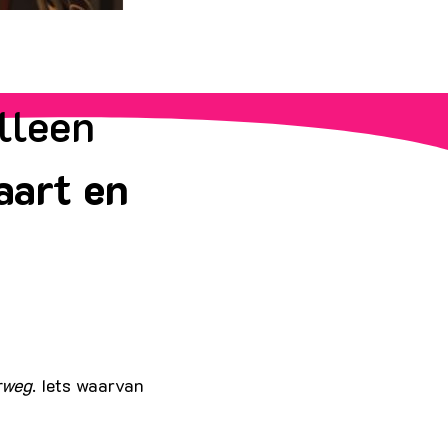
alleen
vaart en
rweg
. Iets waarvan