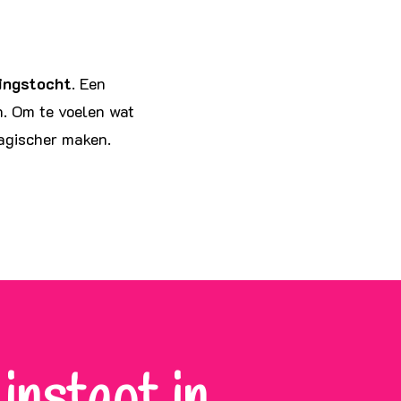
ingstocht
. Een
n. Om te voelen wat
magischer maken.
 instapt in